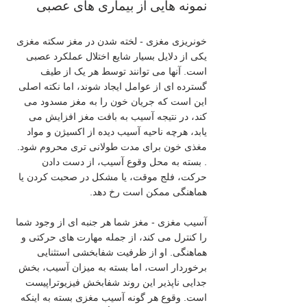
نمونه هایی از بیماری های عصبی
خونریزی مغزی - لخته شدن در مغز سکته مغزی 
یکی از دلایل بسیار شایع اختلال عملکرد عصبی 
است. آنها می توانند توسط هر یک از طیف 
گسترده ای از عوامل ایجاد شوند، اما نکته اصلی 
این است که جریان خون را به مغز مسدود می 
کند، در نتیجه آسیب به بافت مغز افزایش می 
یابد، هرچه ناحیه آسیب دیده از اکسیژن و مواد 
مغذی خون برای مدت طولانی تری محروم شود. 
. بسته به محل وقوع آسیب، از دست دادن 
حرکت، فلج موقت، یا مشکل در صحبت کردن یا 
هماهنگی ممکن است رخ دهد.
آسیب مغزی - مغز شما هر جنبه ای از وجود شما 
را کنترل می کند، از جمله مهارت های حرکتی و 
هماهنگی. او از ظرفیت شفابخشی استثنایی 
برخوردار است، اما بسته به میزان آسیب، بخش 
جدایی ناپذیر این روند شفابخش فیزیوتراپیست 
است. وقوع هر گونه آسیب مغزی بسته به اینکه 