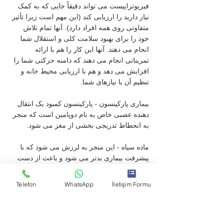
فیزیوتراپیست می تواند دقیقاً جایی که به کمک 
نیاز دارید را ارزیابی کند (این مهم است زیرا تأثیر 
متفاوتی روی همه افراد دارد). آنها تمام تلاش 
خود را برای بهبود سلامت کلی و استقلال شما 
انجام می دهند. آنها این کار را هم با ارائه 
تمریناتی انجام می دهند که دامنه حرکتی شما را 
افزایش می دهد و هم با ارزیابی محیط خانه و 
تنظیم آن با نیازهای شما.
بیماری پارکینسون - پارکینسون کمبود یک انتقال 
دهنده عصبی خاص به نام دوپامین است که منجر 
به انحطاط تدریجی بخشی از مغز می شود.
ماده سیاه - این منجر به لرزش می شود که با 
پیشرفت بیماری بدتر می شود و باعث از دست 
دادن کنترل و هماهنگی حرکتی ظریف می شود. 
فیزیوتراپی می تواند در این زمینه ها کمک کند.
Telefon
WhatsApp
İletişim Formu
آسیب نخاعی - آسیب نخاعی می تواند منجر به 
فلج شود که احتمالاً شناخته شده ترین و ترسناک 