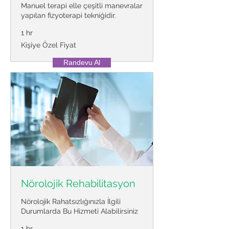
Manuel terapi elle çeşitli manevralar
yapılan fizyoterapi tekniğidir.
1 hr
Kişiye
Kişiye Özel Fiyat
Özel
Fiyat
Randevu Al
Nörolojik Rehabilitasyon
Nörolojik Rahatsızlığınızla İlgili
Durumlarda Bu Hizmeti Alabilirsiniz
1 hr