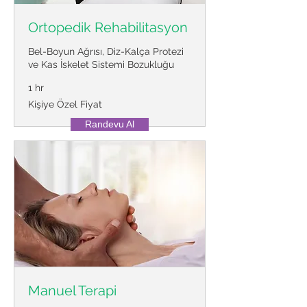
Ortopedik Rehabilitasyon
Bel-Boyun Ağrısı, Diz-Kalça Protezi
ve Kas İskelet Sistemi Bozukluğu
1 hr
Kişiye
Kişiye Özel Fiyat
Özel
Fiyat
Randevu Al
Manuel Terapi