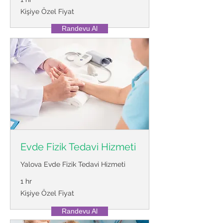
Kişiye
Kişiye Özel Fiyat
Özel
Fiyat
Randevu Al
Evde Fizik Tedavi Hizmeti
Yalova Evde Fizik Tedavi Hizmeti
1 hr
Kişiye
Kişiye Özel Fiyat
Özel
Fiyat
Randevu Al