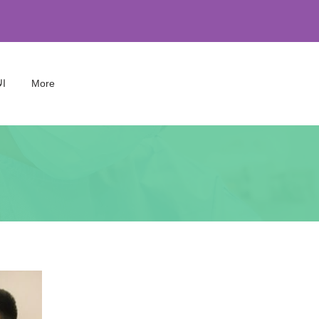
More
ال