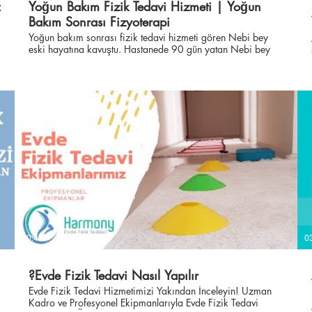
Yoğun Bakım Fizik Tedavi Hizmeti | Yoğun
Bakım Sonrası Fizyoterapi
#yoğunbakımfiziktedavi
Yoğun bakım sonrası fizik tedavi hizmeti gören Nebi bey
eski hayatına kavuştu. Hastanede 90 gün yatan Nebi bey
yaşadığı zorlukları ve başarısını anlatıyor! Harmony
"İnsanın Hayatla Uyumu" Size özel tedavi
programlarımızdan yararlanmak veya genel sağlık
durumunuz hakkında bilgi edinmek için ücretsiz muayene
fırsatından yararlanın. Detaylı bilgi için lütfen bize ulaşın.
☎ +90 212 934 15 34 www.harmonyfiziktedavi.com
Yoğun bakım sonrası hastanın başarılı hikayesi
#yoğunbakımsonrasıfiziktedavi
#yoğunbakımrehabilitasyonu #yoğunbakımfiziktedavi
#harmonyfiziktedavi #evdefiziktedavi #evdefizyoterapi
#physiotherapist #intensivecare
z
00:40
0
Evde Fizik Tedavi Nasıl Yapılır?
Evde Fizik Tedavi Hizmetimizi Yakından İnceleyin! Uzman
Kadro ve Profesyonel Ekipmanlarıyla Evde Fizik Tedavi