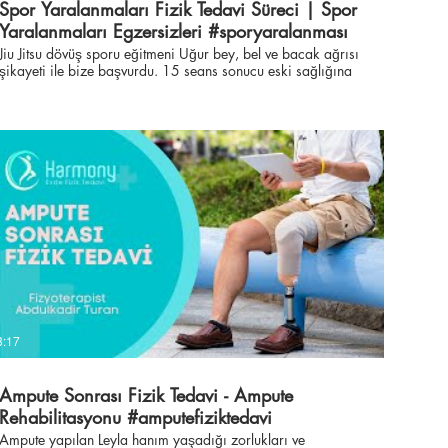
Spor Yaralanmaları Fizik Tedavi Süreci | Spor
Yaralanmaları Egzersizleri #sporyaralanması
Jiu Jitsu dövüş sporu eğitmeni Uğur bey, bel ve bacak ağrısı
şikayeti ile bize başvurdu. 15 seans sonucu eski sağlığına
kavuşan Uğur bey ağrılarından kurtuldu. Spor yaralanması
sonrası spora devam etmek ciddi sonuçlar doğurabilir. Her
hangi bir hareket halinde ağrınız varsa bir hekime ya da
fizyoterapiste danışmadan spora devam ETMEMENİZİ
tavsiye ederiz. Size özel tedavi programlarımızdan
yararlanmak veya genel sağlık durumunuz hakkında bilgi
edinmek için ücretsiz muayene fırsatından yararlanın.
Detaylı bilgi için lütfen bize ulaşın. ☎ +90 212 934 15 34
www.harmonyfiziktedavi.com #jiujitsu #sporyaralanması
#sportsinjury #harmonyfiziktedavi #harmonyevdefiziktedavi
#sporsakatlanmasıfizyoterapi #sporsakatlanmasıfiziktedavi
#sporsakatlanması #sporyaralanmasıegzersiz
#harmonyfizik
3:17
Ampute Sonrası Fizik Tedavi - Ampute
Rehabilitasyonu #amputefiziktedavi
#harmonyfiziktedavi
Ampute yapılan Leyla hanım yaşadığı zorlukları ve